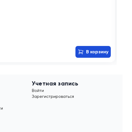
В
Сов
675
В корзину
Учетная запись
Войти
Зарегистрироваться
ти