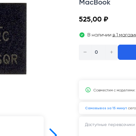
MacBook
525,00 ₽
В наличии
в 1 магаз
−
+
Совместим c моделями:
Самовывоз за 15 минут
сего
Доступные перевозчики 