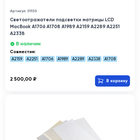
Артикул: 01130
Светоотражатели подсветки матрицы LCD
MacBook A1706 A1708 A1989 A2159 A2289 A2251
A2338
В наличии
Совместим:
A2159
A2251
A1706
A1989
A2289
A2338
A1708
2 500,00 ₽
В корзину