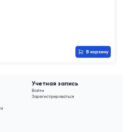
В
Сов
A19
1 2
В корзину
Учетная запись
Войти
Зарегистрироваться
ти