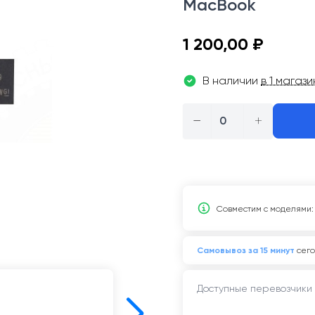
MacBook
1 200,00 ₽
В наличии
в 1 магаз
−
+
Совместим c моделями:
Самовывоз за 15 минут
сего
Доступные перевозчики 