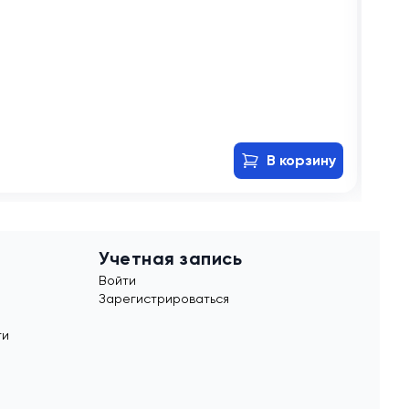
В
Сов
1 6
В корзину
Учетная запись
Войти
Зарегистрироваться
ти