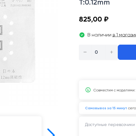
T:0.12mm
825,00 ₽
В наличии
в 1 магаз
−
+
Совместим c моделями:
Самовывоз за 15 минут
сего
Доступные перевозчики 