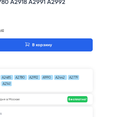
80 A2918 A2991 A2992
ине
В корзину
A2485
A2780
A2992
A1990
A2442
A2779
A2141
дня в Москве
Бесплатно!
в