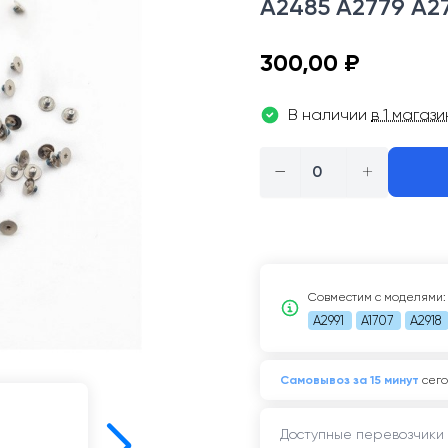
A2485 A2779 A27
300,00 ₽
В наличии
в 1 магаз
−
+
Совместим c моделями:
A2991
A1707
A2918
Самовывоз за 15 минут
сего
Доступные перевозчики 