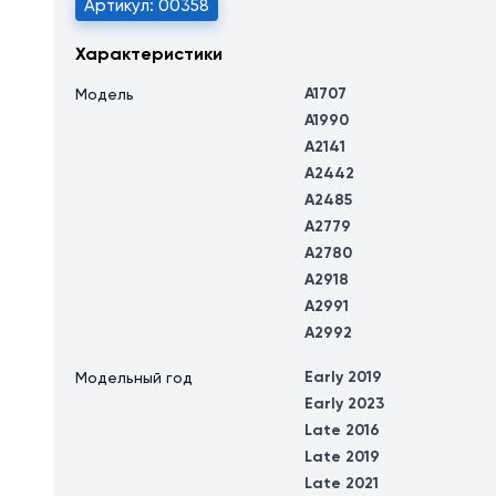
Артикул: 00358
Характеристики
A1707
Модель
A1990
A2141
A2442
A2485
A2779
A2780
A2918
A2991
A2992
Early 2019
Модельный год
Early 2023
Late 2016
Late 2019
Late 2021