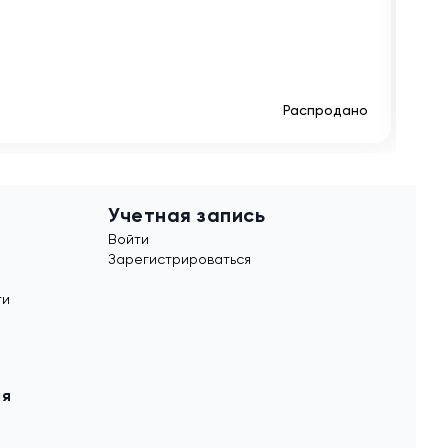
Сов
A29
500
Распродано
Учетная запись
Войти
Зарегистрироваться
ти
ия