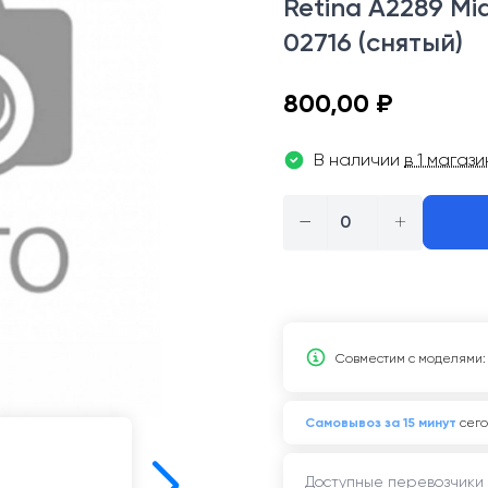
Retina A2289 Mi
02716 (снятый)
800,00 ₽
В наличии
в 1 магаз
−
+
Совместим c моделями:
Самовывоз за 15 минут
сего
Доступные перевозчики 