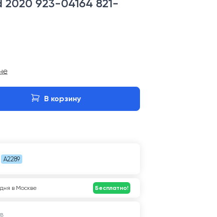
d 2020 923-04164 821-
ине
В корзину
A2289
дня в Москве
Бесплатно!
в