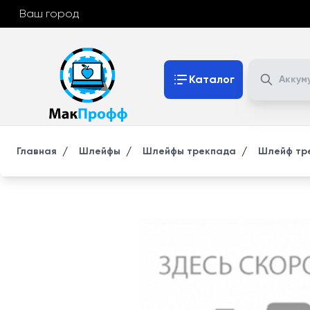
Ваш город
Поиск
Каталог
/
/
/
Главная
Шлейфы
Шлейфы трекпада
Шлейф тре