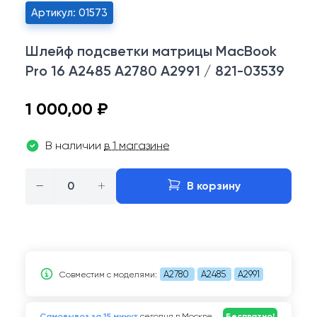
Артикул: 01573
Шлейф подсветки матрицы MacBook
Pro 16 A2485 A2780 A2991 / 821-03539
1 000,00 ₽
В наличии
в 1 магазине
−
+
В корзину
A2780
A2485
A2991
Совместим c моделями:
Самовывоз за 15 минут
сегодня в Москве
Бесплатно!