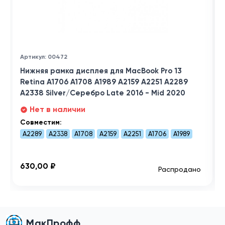
Артикул: 00472
Нижняя рамка дисплея для MacBook Pro 13
Retina A1706 A1708 A1989 A2159 A2251 A2289
A2338 Silver/Серебро Late 2016 - Mid 2020
Нет в наличии
Совместим:
A2289
A2338
A1708
A2159
A2251
A1706
A1989
630,00 ₽
Распродано
МакПрофф