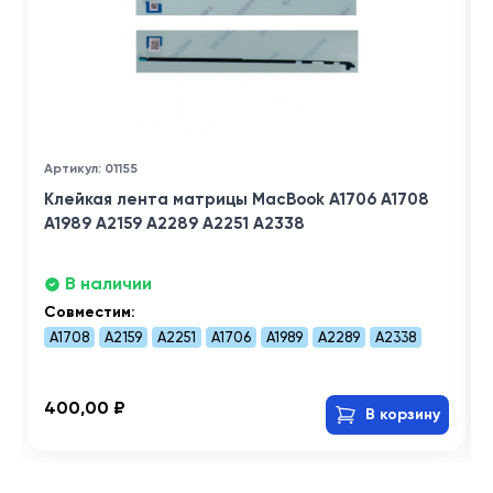
Артикул: 01155
Клейкая лента матрицы MacBook A1706 A1708
A1989 A2159 A2289 A2251 A2338
В наличии
Совместим:
A1708
A2159
A2251
A1706
A1989
A2289
A2338
400,00 ₽
В корзину