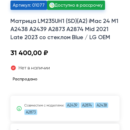
Артикул: 01077
Доступно в рассрочку
Матрица LM235UH1 (SD)(A2) iMac 24 M1
A2438 A2439 A2873 A2874 Mid 2021
Late 2023 со стеклом Blue / LG OEM
31 400,00 ₽
Нет в наличии
Распродано
A2439
A2874
A2438
Совместим c моделями:
A2873